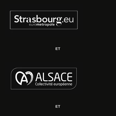
ET
ET