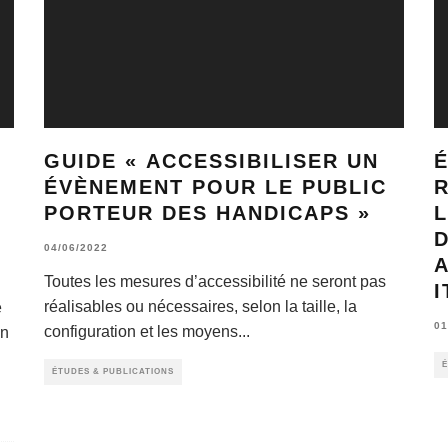
GUIDE « ACCESSIBILISER UN
É
ÉVÈNEMENT POUR LE PUBLIC
PORTEUR DES HANDICAPS »
L
D
04/06/2022
Toutes les mesures d’accessibilité ne seront pas
I
réalisables ou nécessaires, selon la taille, la
e
01
configuration et les moyens
...
un
É
ÉTUDES & PUBLICATIONS