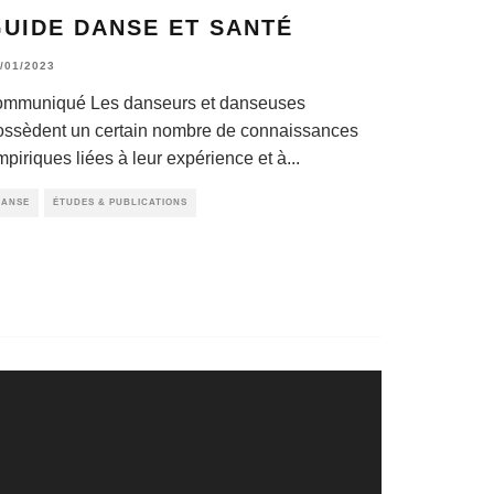
UIDE DANSE ET SANTÉ
/01/2023
ommuniqué Les danseurs et danseuses
ossèdent un certain nombre de connaissances
mpiriques liées à leur expérience et à
...
DANSE
ÉTUDES & PUBLICATIONS