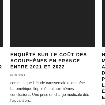
ENQUÊTE SUR LE COÛT DES
H
ACOUPHÈNES EN FRANCE
R
ENTRE 2021 ET 2022
D
20/03/2024
N
P
communiqué L’étude transversale et enquête
L
barométrique Ifop, mènent aux mêmes
conclusions. Une prise en charge médicale dès
E
l’apparition
...