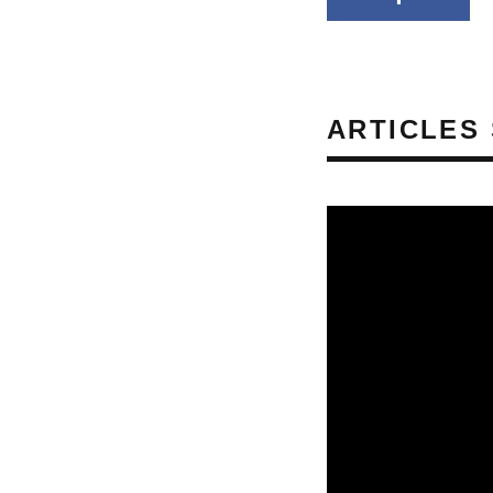
ARTICLES 
CULTURE & SANTÉ
PRÉVENTION DES RI
REVUE DE PRESSE
REVUE DE PRESSE 
AUDITIFS