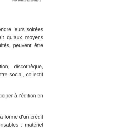
Prix Monte ta soiree 1
endre leurs soirées
fait qu’aux moyens
ités, peuvent être
ion, discothèque,
re social, collectif
iper à l’édition en
a forme d’un crédit
nsables : matériel