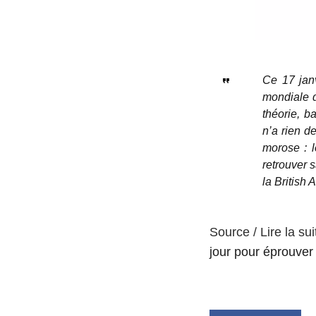
Ce 17 janv
mondiale d
théorie, b
n’a rien de
morose : l
retrouver 
la British
Source / Lire la sui
jour pour éprouver