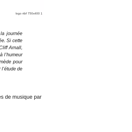
logo rtbf 750x400 1
 la journée
e. Si cette
iff Arnall,
e à l’humeur
remède pour
 l’étude de
es de musique par