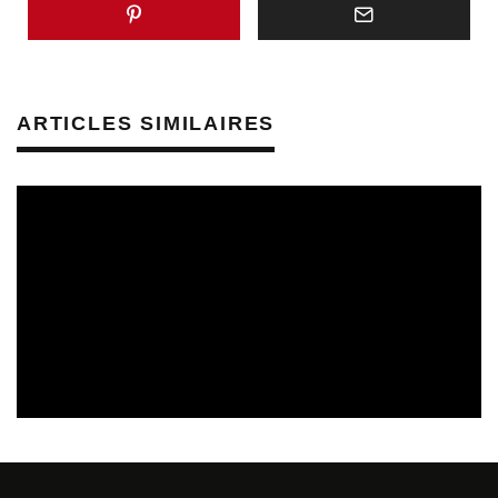
ARTICLES SIMILAIRES
CULTURE & SANTÉ
PRÉVENTION DES RISQUES AUDITIFS
REVUE DE PRESSE
REVUE DE PRESSE PRÉVENTION DES RISQUES AUDITIFS