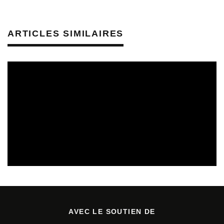
ARTICLES SIMILAIRES
CULTURE & SANTÉ
PRÉVENTION DES RISQUES AUDITIFS
REVUE DE PRESSE
REVUE DE PRESSE PRÉVENTION DES RISQUES AUDITIFS
AVEC LE SOUTIEN DE