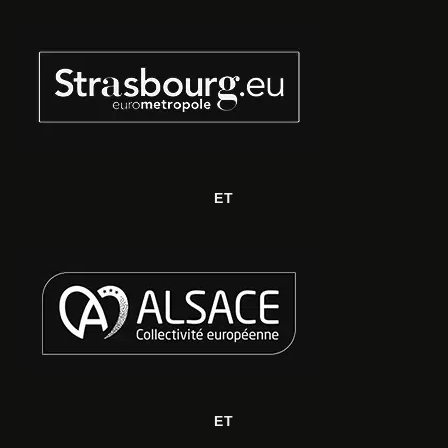
ET
ET