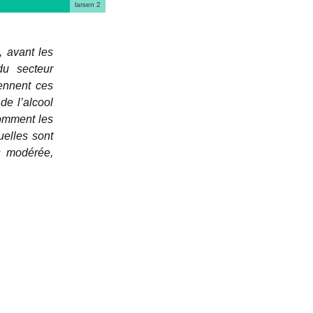
larsen 2
, avant les
du secteur
iennent ces
e l’alcool
Comment les
elles sont
s modérée,