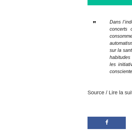
Dans l’ind
concerts 
consomment
automatis
sur la san
habitudes
les initi
consciente 
Source / Lire la sui