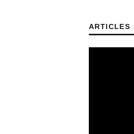
ARTICLES 
CULTURE & SANTÉ
PRÉVENTION DES RI
REVUE DE PRESSE
REVUE DE PRESSE 
AUDITIFS