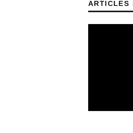
ARTICLES 
CULTURE & SANTÉ
PRÉVENTION DES RI
REVUE DE PRESSE
REVUE DE PRESSE 
AUDITIFS