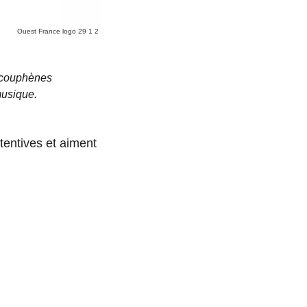
Ouest France logo 29 1 2
’acouphènes
musique.
tentives et aiment