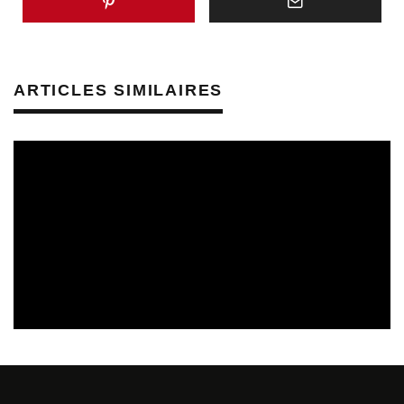
ARTICLES SIMILAIRES
CULTURE & SANTÉ
PRÉVENTION DES RISQUES AUDITIFS
REVUE DE PRESSE
REVUE DE PRESSE PRÉVENTION DES RISQUES AUDITIFS