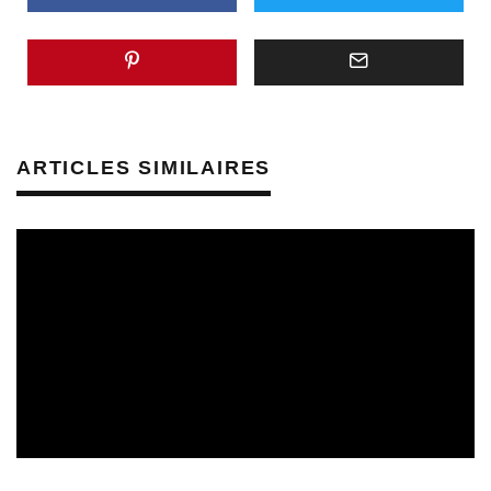
ARTICLES SIMILAIRES
CULTURE & SANTÉ
PRÉVENTION DES RISQUES AUDITIFS
REVUE DE PRESSE
REVUE DE PRESSE PRÉVENTION DES RISQUES AUDITIFS