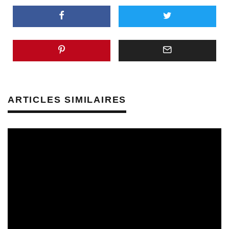
ARTICLES SIMILAIRES
CULTURE & SANTÉ
PRÉVENTION DES RISQUES AUDITIFS
REVUE DE PRESSE
REVUE DE PRESSE PRÉVENTION DES RISQUES AUDITIFS