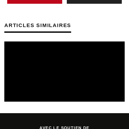
ARTICLES SIMILAIRES
CULTURE & SANTÉ
PRÉVENTION DES RISQUES AUDITIFS
REVUE DE PRESSE
REVUE DE PRESSE PRÉVENTION DES RISQUES AUDITIFS
AVEC LE SOUTIEN DE