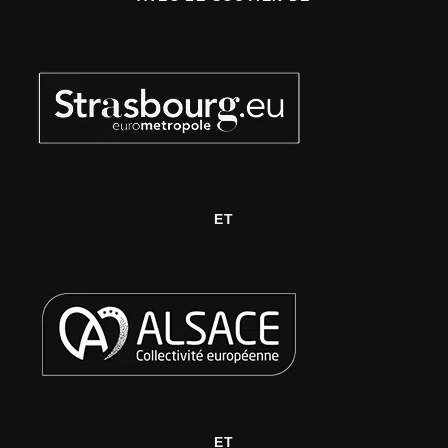
ET
ET