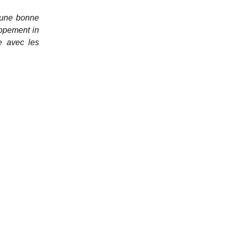
 une bonne
oppement in
e avec les