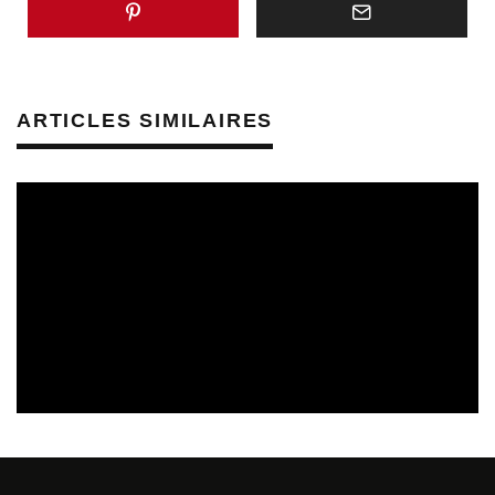
ARTICLES SIMILAIRES
CULTURE & SANTÉ
PRÉVENTION DES RISQUES AUDITIFS
REVUE DE PRESSE
REVUE DE PRESSE PRÉVENTION DES RISQUES AUDITIFS