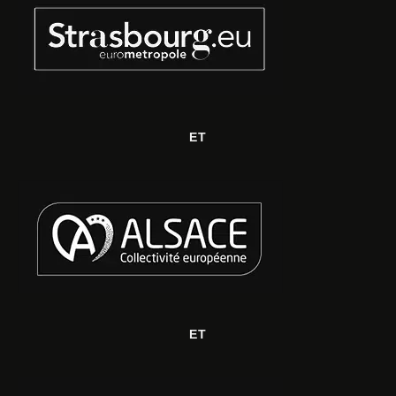
ET
ET