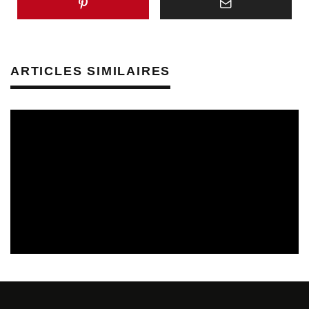
ARTICLES SIMILAIRES
CULTURE & SANTÉ
PRÉVENTION DES RISQUES AUDITIFS
REVUE DE PRESSE
REVUE DE PRESSE PRÉVENTION DES RISQUES AUDITIFS