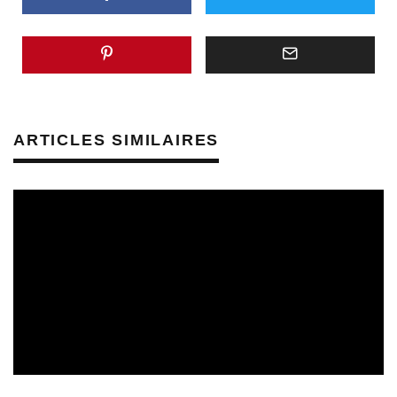
ARTICLES SIMILAIRES
CULTURE & SANTÉ
PRÉVENTION DES RISQUES AUDITIFS
REVUE DE PRESSE
REVUE DE PRESSE PRÉVENTION DES RISQUES AUDITIFS