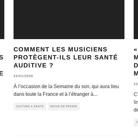
COMMENT LES MUSICIENS
«
S
PROTÈGENT-ILS LEUR SANTÉ
M
AUDITIVE ?
D
E
23/01/2026
23
À l’occasion de la Semaine du son, qui aura lieu
dans toute la France et à l’étranger à
...
C
l
CULTURE & SANTÉ
REVUE DE PRESSE
d
C