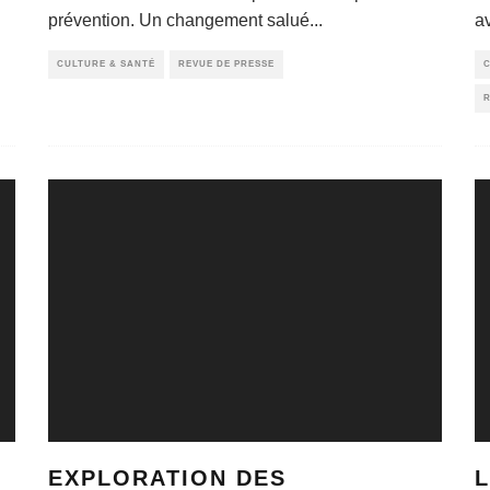
prévention. Un changement salué
...
av
CULTURE & SANTÉ
REVUE DE PRESSE
C
R
EXPLORATION DES