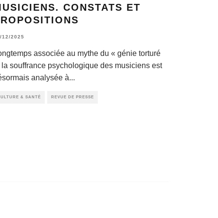
USICIENS. CONSTATS ET
PROPOSITIONS
/12/2025
ongtemps associée au mythe du « génie torturé
, la souffrance psychologique des musiciens est
ésormais analysée à
...
ULTURE & SANTÉ
REVUE DE PRESSE