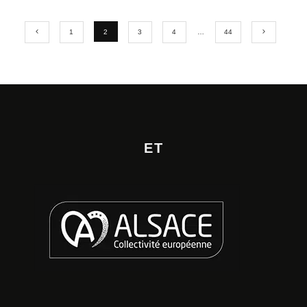
1
2
3
4
…
44
ET